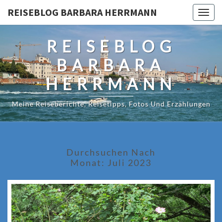
Skip
REISEBLOG BARBARA HERRMANN
Togg
to
navig
content
REISEBLOG
BARBARA
HERRMANN
Meine Reiseberichte, Reisetipps, Fotos Und Erzählungen
Durchsuchen Nach
Monat:
Juli 2023