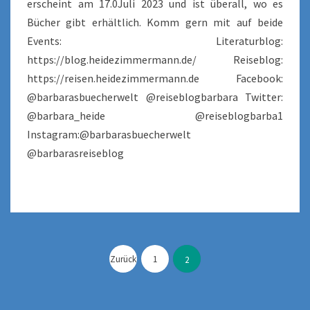
erscheint am 17.0Juli 2023 und ist überall, wo es
Bücher gibt erhältlich. Komm gern mit auf beide
Events: Literaturblog:
https://blog.heidezimmermann.de/ Reiseblog:
https://reisen.heidezimmermann.de Facebook:
@barbarasbuecherwelt @reiseblogbarbara Twitter:
@barbara_heide @reiseblogbarba1
Instagram:@barbarasbuecherwelt
@barbarasreiseblog
Seitennummerierung
der
Zurück
1
2
Beiträge