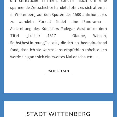
um christliche Themen, sondern auch um eine
spannende Zeitschichte handelt lohnt es sich allemal
in Wittenberg auf den Spuren des 1500 Jahrhunderts
zu wandeln. Zurzeit findet eine Panorama –
Ausstellung des Künstlers Yadegar Asisi unter dem
Titel „Luther 1517 – Glaube, Wissen,
Selbstbestimmung“ statt, die ich so beeindruckend
fand, dass ich sie wärmstens empfehlen möchte. Ich
werde sie ganz sich ein zweites Mal anschauen. …
WEITERLESEN
WEITERLESEN
STADT
STADT WITTENBERG
WITTENBERG