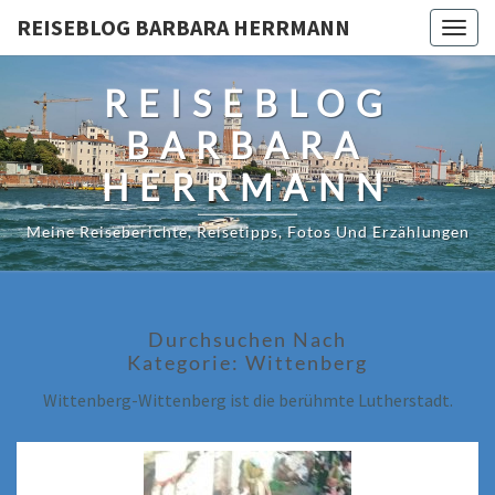
Skip
REISEBLOG BARBARA HERRMANN
Togg
to
navig
content
REISEBLOG
BARBARA
HERRMANN
Meine Reiseberichte, Reisetipps, Fotos Und Erzählungen
Durchsuchen Nach
Kategorie:
Wittenberg
Wittenberg-Wittenberg ist die berühmte Lutherstadt.