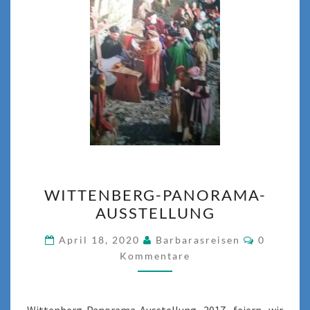
WITTENBERG-
WITTENBERG-PANORAMA-
PANORAMA-
AUSSTELLUNG
AUSSTELLUNG
Komment
April 18, 2020
Barbarasreisen
0
Kommentare