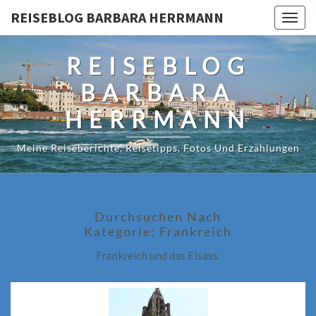
Skip
REISEBLOG BARBARA HERRMANN
Togg
to
navig
content
REISEBLOG
BARBARA
HERRMANN
Meine Reiseberichte, Reisetipps, Fotos Und Erzählungen
Durchsuchen Nach
Kategorie:
Frankreich
Frankreich und das Elsass.