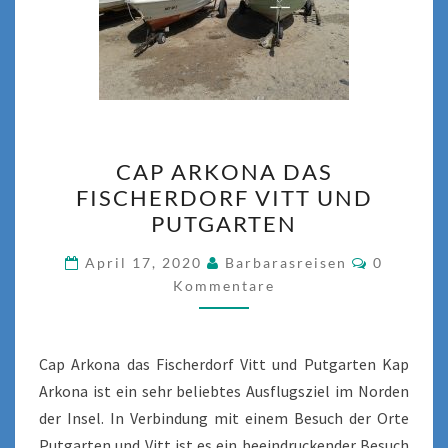
CAP
CAP ARKONA DAS
ARKONA
FISCHERDORF VITT UND
DAS
PUTGARTEN
FISCHERDORF
VITT
Komment
April 17, 2020
Barbarasreisen
0
UND
Kommentare
PUTGARTEN
Cap Arkona das Fischerdorf Vitt und Putgarten Kap
Arkona ist ein sehr beliebtes Ausflugsziel im Norden
der Insel. In Verbindung mit einem Besuch der Orte
Putgarten und Vitt ist es ein beeindruckender Besuch