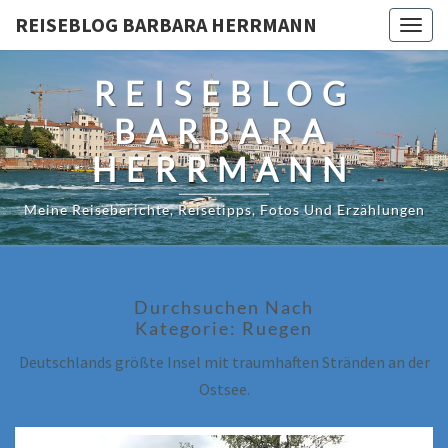
REISEBLOG BARBARA HERRMANN
Togg
navig
REISEBLOG
BARBARA
HERRMANN
Meine Reiseberichte, Reisetipps, Fotos Und Erzählungen
Durchsuchen Nach
Kategorie:
Ruegen
Deutschlands größte Insel mit traumhaften Stränden an der
Ostsee.